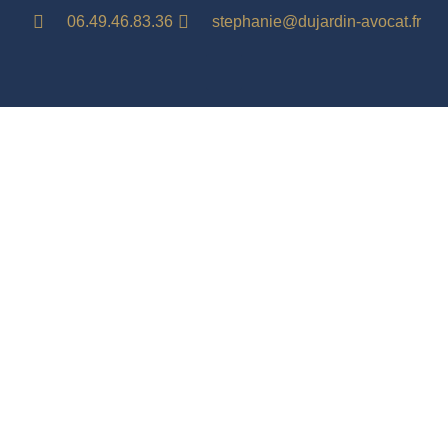
06.49.46.83.36
stephanie@dujardin-avocat.fr