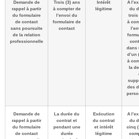
Demande de
Trois (3) ans
Intérêt
A l’e
rappel à partir
à compter de
légitime
du d
du formulaire
l’envoi du
trois
de contact
formulaire de
à com
sans poursuite
contact
l’en
de la relation
formu
professionnelle
cont
dans 
d’un 
à com
la d
supp
des 
perso
Demande de
La durée du
Exécution
A l’e
rappel à partir
contrat et
du contrat
du d
du formulaire
pendant une
et intérêt
cinq (
de contact
durée
légitime
comp