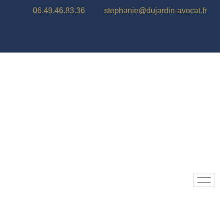
06.49.46.83.36
stephanie@dujardin-avocat.fr