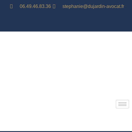
06.49.46.83.36
stephanie@dujardin-avocat.fr